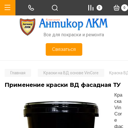
0
0
Все для покраски и ремонта
Связаться
Главная
Краски на ВД основе VinCore
Краска В
Применение краски ВД фасадная ТУ
Кра
ска
Vin
Cor
e
фас