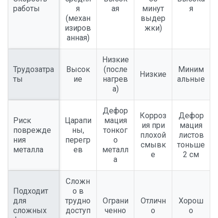
работы
я
ая
минут
я
(механ
выдер
изиров
жки)
анная)
Низкие
Трудозатра
Высок
(после
Миним
Низкие
ты
ие
нагрев
альные
а)
Дефор
Корроз
Дефор
Риск
Царапи
мация
ия при
мация
поврежде
ны,
тонког
плохой
листов
ния
перегр
о
смывк
тоньше
металла
ев
металл
е
2 см
а
Сложн
Подходит
о в
для
трудно
Ограни
Отличн
Хорош
сложных
доступ
ченно
о
о