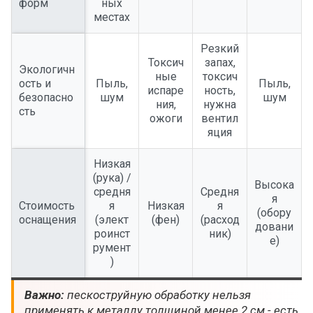
форм
ных
местах
Резкий
Токсич
запах,
Экологичн
ные
токсич
ость и
Пыль,
Пыль,
испаре
ность,
безопасно
шум
шум
ния,
нужна
сть
ожоги
вентил
яция
Низкая
(рука) /
Высока
средня
Средня
я
Стоимость
я
Низкая
я
(обору
оснащения
(элект
(фен)
(расход
довани
роинст
ник)
е)
румент
)
Важно:
пескоструйную обработку нельзя
применять к металлу толщиной менее 2 см - есть