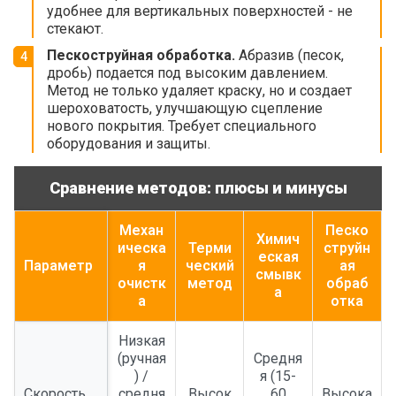
удобнее для вертикальных поверхностей - не
стекают.
Пескоструйная обработка.
Абразив (песок,
дробь) подается под высоким давлением.
Метод не только удаляет краску, но и создает
шероховатость, улучшающую сцепление
нового покрытия. Требует специального
оборудования и защиты.
Сравнение методов: плюсы и минусы
Механ
Песко
Химич
ическа
Терми
струйн
еская
Параметр
я
ческий
ая
смывк
очистк
метод
обраб
а
а
отка
Низкая
(ручная
Средня
) /
я (15-
Скорость
средня
Высок
60
Высока