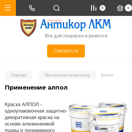
0
0
Все для покраски и ремонта
Связаться
Главная
Материалы по металлу
Алпол
Применение алпол
Краска
АЛПО
Л
-
одноупаковочная защитно-
декоративная краска на
основе алюминиевой
пудры и полимерного